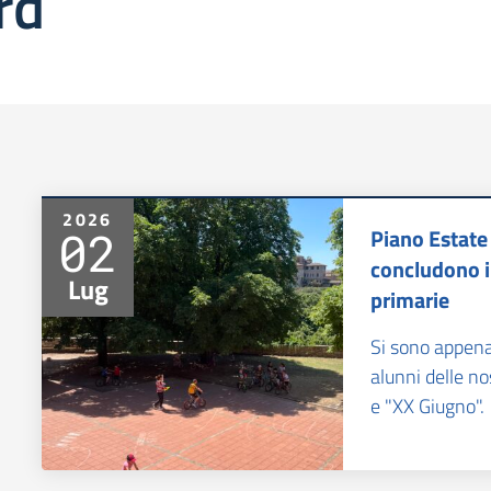
rd
2026
02
Piano Estate
concludono i 
Lug
primarie
Si sono appena 
alunni delle no
e "XX Giugno".