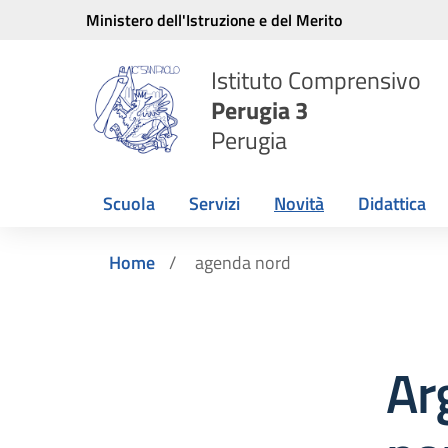
Vai ai contenuti
Vai al menu di navigazione
Vai al footer
Ministero dell'Istruzione e del Merito
Istituto Comprensivo
Perugia 3
Perugia
Scuola
Servizi
Novità
Didattica
Home
agenda nord
Ar