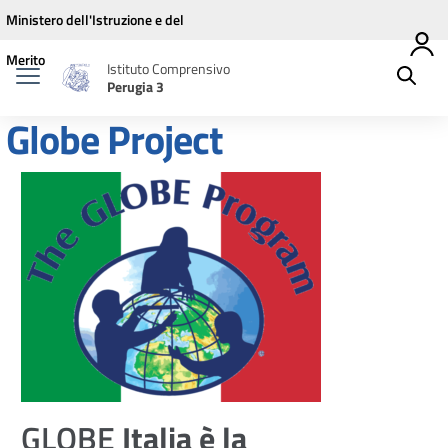
Vai ai contenuti
Vai al menu di navigazione
Vai al footer
Ministero dell'Istruzione e del
Merito
Istituto Comprensivo
Perugia 3
Globe Project
GLOBE
Italia è la