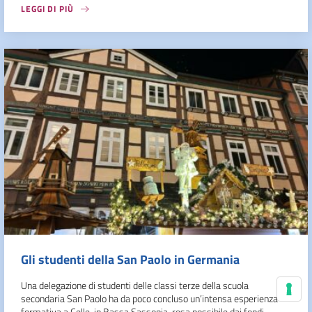
LEGGI DI PIÙ
Gli studenti della San Paolo in Germania
Una delegazione di studenti delle classi terze della scuola
secondaria San Paolo ha da poco concluso un’intensa esperienza
Le
formativa a Celle, in Bassa Sassonia, resa possibile dai fondi