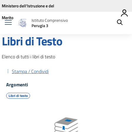
Vai ai contenuti
Vai al menu di navigazione
Vai al footer
Ministero dell'Istruzione e del
Merito
Istituto Comprensivo
Perugia 3
Libri di Testo
Elenco di tutti i libri di testo
Stampa / Condividi
Argomenti
Libri di testo