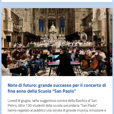
Note di futuro: grande successo per il concerto di
fine anno della Scuola “San Paolo”
Lunedì 8 giugno, nella suggestiva cornice della Basilica di San
Pietro, oltre 130 studenti della scuola secondaria “San Paolo”
hanno regalato al pubblico una serata di grande musica, emozione e