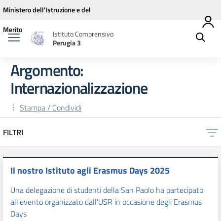
Vai ai contenuti
Vai al menu di navigazione
Vai al footer
Ministero dell'Istruzione e del
Merito
Istituto Comprensivo
Perugia 3
Argomento:
Internazionalizzazione
Stampa / Condividi
FILTRI
Il nostro Istituto agli Erasmus Days 2025
Una delegazione di studenti della San Paolo ha partecipato
all'evento organizzato dall'USR in occasione degli Erasmus
Days