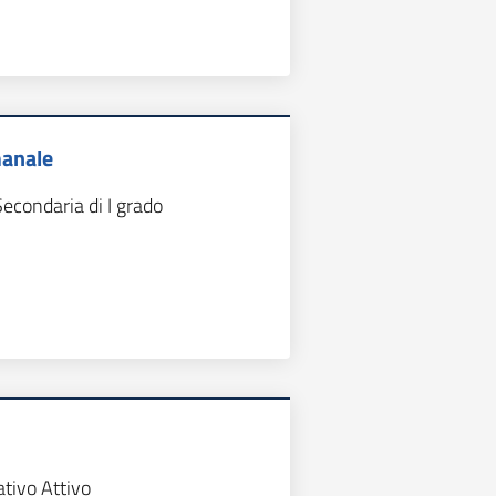
manale
Secondaria di I grado
ativo Attivo