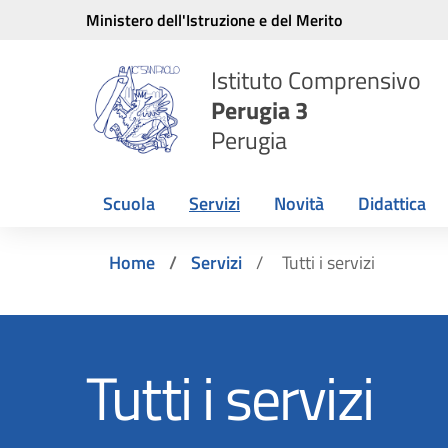
Vai ai contenuti
Vai al menu di navigazione
Vai al footer
Ministero dell'Istruzione e del Merito
Istituto Comprensivo
Perugia 3
Perugia
Scuola
Servizi
Novità
Didattica
Home
Servizi
Tutti i servizi
Tutti i servizi