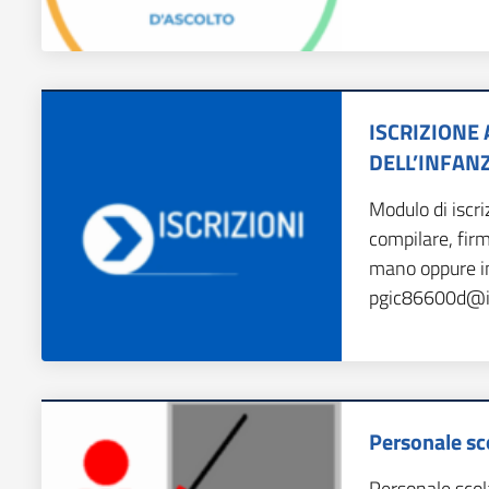
ISCRIZIONE 
DELL’INFAN
Modulo di iscri
compilare, fir
mano oppure inv
pgic86600d@is
Personale sc
Personale scol