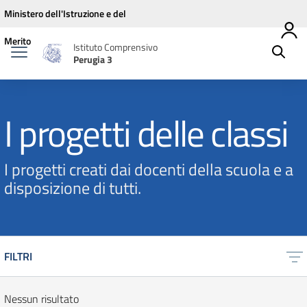
Vai ai contenuti
Vai al menu di navigazione
Vai al footer
Ministero dell'Istruzione e del
Merito
Istituto Comprensivo
Perugia 3
I progetti delle classi
I progetti creati dai docenti della scuola e a
disposizione di tutti.
FILTRI
Nessun risultato