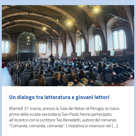
Un dialogo tra letteratura e giovani lettori
Martedì 31 marzo, presso la Sala dei Notari di Perugia, le classi
prime della scuola secondaria San Paolo hanno partecipato
all’incontro con lo scrittore Teo Benedetti, autore del romanzo
“Comanda, comanda, comanda”. L’iniziativa si inserisce nel […]