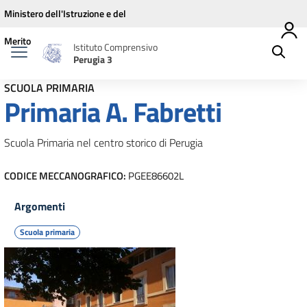
Vai ai contenuti
Vai al menu di navigazione
Vai al footer
Ministero dell'Istruzione e del
Merito
Istituto Comprensivo
Perugia 3
SCUOLA PRIMARIA
Primaria A. Fabretti
Scuola Primaria nel centro storico di Perugia
CODICE MECCANOGRAFICO:
PGEE86602L
Argomenti
Scuola primaria