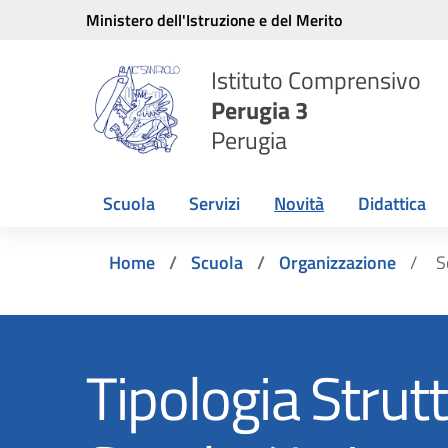
Vai ai contenuti
Vai al menu di navigazione
Vai al footer
Ministero dell'Istruzione e del Merito
Istituto Comprensivo
Perugia 3
Perugia
Scuola
Servizi
Novità
Didattica
Home
Scuola
Organizzazione
S
Tipologia Strutt