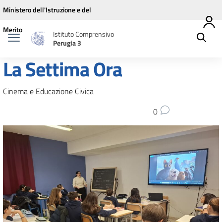
Vai ai contenuti
Vai al menu di navigazione
Vai al footer
Ministero dell'Istruzione e del
Merito
Istituto Comprensivo
Perugia 3
La Settima Ora
Cinema e Educazione Civica
0