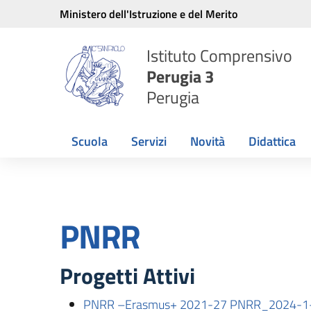
Vai ai contenuti
Vai al menu di navigazione
Vai al footer
Ministero dell'Istruzione e del Merito
Istituto Comprensivo
Perugia 3
Perugia
Scuola
Servizi
Novità
Didattica
PNRR
Progetti Attivi
PNRR –Erasmus+ 2021-27 PNRR_2024-1-IT