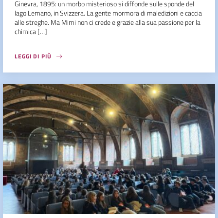
Ginevra, 1895: un morbo misterioso si diffonde sulle sponde del
lago Lemano, in Svizzera. La gente mormora di maledizioni e caccia
alle streghe. Ma Mimi non ci crede e grazie alla sua passione per la
chimica […]
LEGGI DI PIÙ