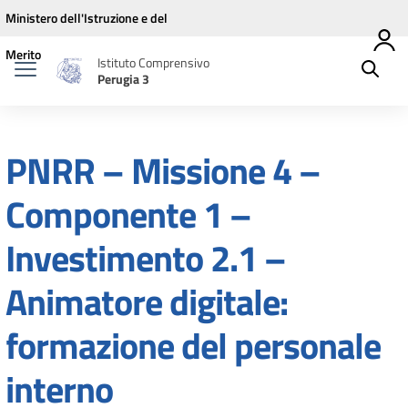
Vai ai contenuti
Vai al menu di navigazione
Vai al footer
Ministero dell'Istruzione e del
Merito
Istituto Comprensivo
Perugia 3
PNRR – Missione 4 –
Componente 1 –
Investimento 2.1 –
Animatore digitale:
formazione del personale
interno