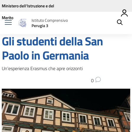
Vai ai contenuti
Vai al menu di navigazione
Vai al footer
Ministero dell'Istruzione e del
Merito
Istituto Comprensivo
Perugia 3
Gli studenti della San
Paolo in Germania
Un'esperienza Erasmus che apre orizzonti
0