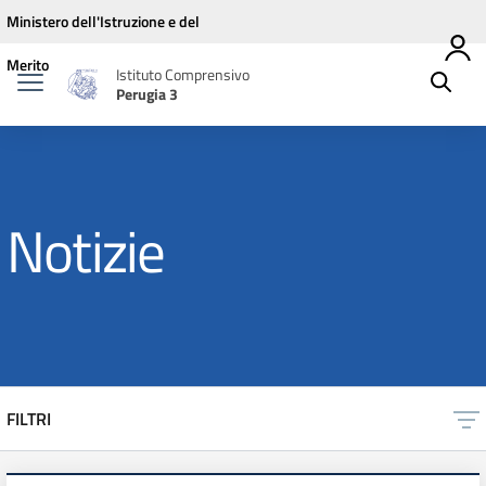
Vai ai contenuti
Vai al menu di navigazione
Vai al footer
Ministero dell'Istruzione e del
Merito
Istituto Comprensivo
Perugia 3
Notizie
FILTRI