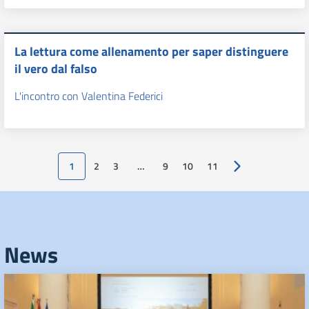
La lettura come allenamento per saper distinguere
il vero dal falso
L'incontro con Valentina Federici
1
2
3
…
9
10
11
Pagina successiv
News