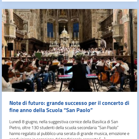
Note di futuro: grande successo per il concerto di
fine anno della Scuola “San Paolo”
Lunedì 8 giugno, nella suggestiva cornice della Basilica di San
Pietro, oltre 130 studenti della scuola secondaria “San Paolo”
hanno regalato al pubblico una serata di grande musica, emozione e