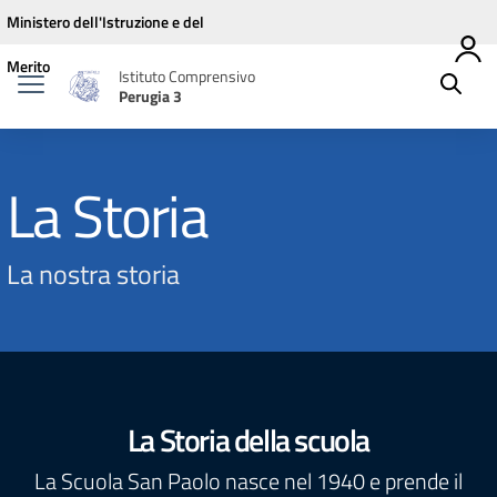
Vai ai contenuti
Vai al menu di navigazione
Vai al footer
Ministero dell'Istruzione e del
Merito
Istituto Comprensivo
Perugia 3
La Storia
La nostra storia
La Storia della scuola
La Scuola San Paolo nasce nel 1940 e prende il