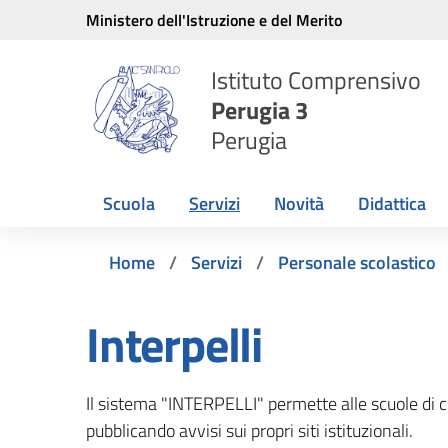
Vai ai contenuti
Vai al menu di navigazione
Vai al footer
Ministero dell'Istruzione e del Merito
Istituto Comprensivo
Perugia 3
Perugia
Scuola
Servizi
Novità
Didattica
Home
Servizi
Personale scolastico
Interpelli
Il sistema "INTERPELLI" permette alle scuole di co
pubblicando avvisi sui propri siti istituzionali.