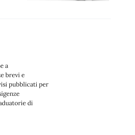
e a
e brevi e
visi pubblicati per
esigenze
raduatorie di