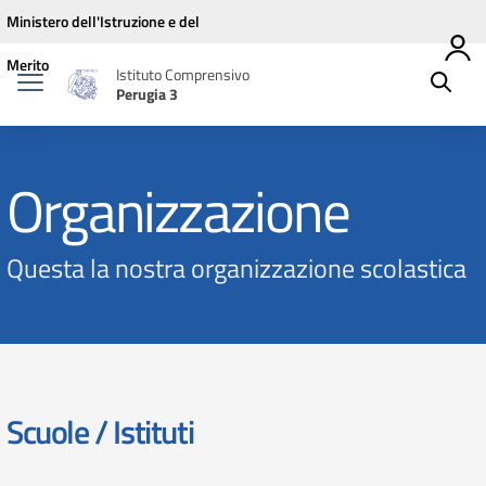
Vai ai contenuti
Vai al menu di navigazione
Vai al footer
Ministero dell'Istruzione e del
Merito
Istituto Comprensivo
Perugia 3
Organizzazione
Questa la nostra organizzazione scolastica
Scuole / Istituti
elenco degli organi