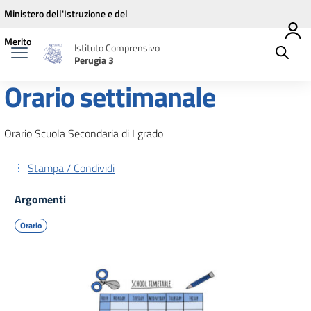
Vai ai contenuti
Vai al menu di navigazione
Vai al footer
Ministero dell'Istruzione e del
Merito
Istituto Comprensivo
Perugia 3
Orario settimanale
Orario Scuola Secondaria di I grado
Stampa / Condividi
Argomenti
Orario