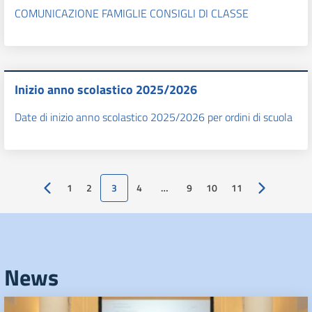
COMUNICAZIONE FAMIGLIE CONSIGLI DI CLASSE
Inizio anno scolastico 2025/2026
Date di inizio anno scolastico 2025/2026 per ordini di scuola
1
2
3
4
…
9
10
11
Pagina precedente
Pagina succ
News