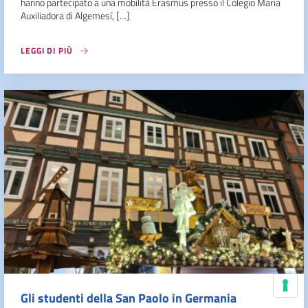
hanno partecipato a una mobilità Erasmus presso il Colegio Maria
Auxiliadora di Algemesí, […]
LEGGI DI PIÙ
Gli studenti della San Paolo in Germania
Le