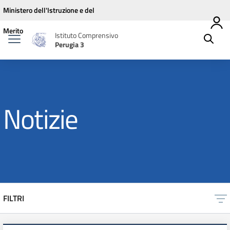
Vai ai contenuti
Vai al menu di navigazione
Vai al footer
Ministero dell'Istruzione e del
Merito
Istituto Comprensivo
Perugia 3
Notizie
FILTRI