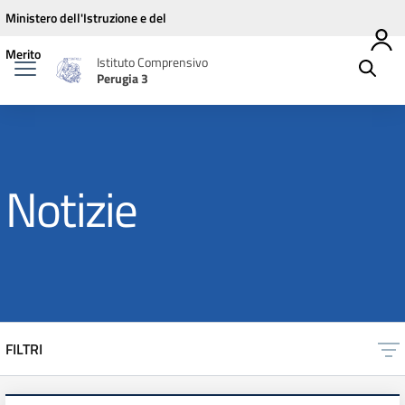
Vai ai contenuti
Vai al menu di navigazione
Vai al footer
Ministero dell'Istruzione e del
Merito
Istituto Comprensivo
Perugia 3
Notizie
FILTRI