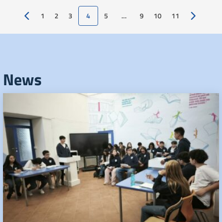
1
2
3
4
5
…
9
10
11
Pagina precedente
Pagina su
News