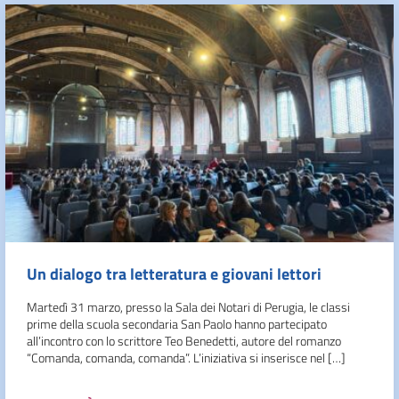
Un dialogo tra letteratura e giovani lettori
Martedì 31 marzo, presso la Sala dei Notari di Perugia, le classi
prime della scuola secondaria San Paolo hanno partecipato
all’incontro con lo scrittore Teo Benedetti, autore del romanzo
“Comanda, comanda, comanda”. L’iniziativa si inserisce nel […]