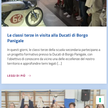
Le classi terze in visita alla Ducati di Borgo
Panigale
In questi giorni, le classi terze della scuola secondaria partecipano a
un progetto formativo presso la Ducati di Borgo Panigale, con
l’obiettivo di conoscere da vicino una delle eccellenze del nostro
territorio e approfondire temi legati […]
LEGGI DI PIÙ
Le