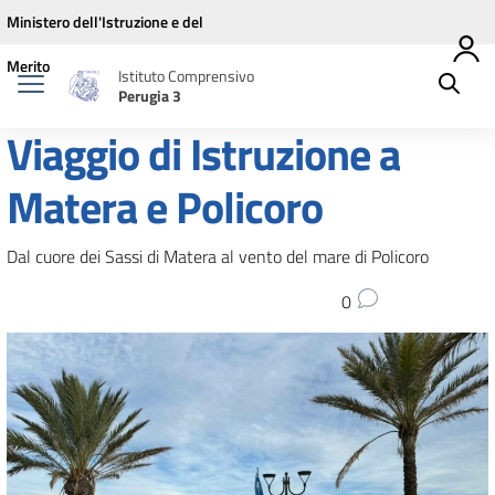
Vai ai contenuti
Vai al menu di navigazione
Vai al footer
Ministero dell'Istruzione e del
Merito
Istituto Comprensivo
Perugia 3
Viaggio di Istruzione a
Matera e Policoro
Dal cuore dei Sassi di Matera al vento del mare di Policoro
0