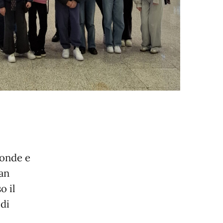
conde e
San
o il
 di