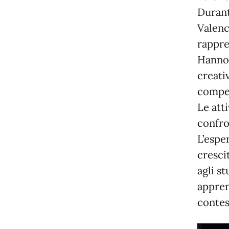
Durant
Valenc
rappre
Hanno 
creati
compet
Le att
confro
L’espe
cresci
agli s
appren
contest