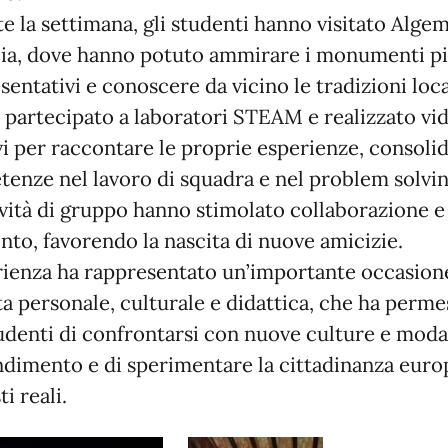
e la settimana, gli studenti hanno visitato Algem
ia, dove hanno potuto ammirare i monumenti p
sentativi e conoscere da vicino le tradizioni loca
partecipato a laboratori STEAM e realizzato vi
vi per raccontare le proprie esperienze, consoli
enze nel lavoro di squadra e nel problem solvin
ività di gruppo hanno stimolato collaborazione e
nto, favorendo la nascita di nuove amicizie.
rienza ha rappresentato un’importante occasion
ta personale, culturale e didattica, che ha perm
tudenti di confrontarsi con nuove culture e modal
dimento e di sperimentare la cittadinanza euro
i reali.