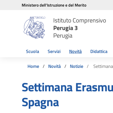
Vai ai contenuti
Vai al menu di navigazione
Vai al footer
Ministero dell'Istruzione e del Merito
Istituto Comprensivo
Perugia 3
Perugia
Scuola
Servizi
Novità
Didattica
Home
Novità
Notizie
Settimana
Settimana Erasmu
Spagna