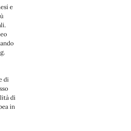
esí e
iù
li.
deo
dando
g.
e di
esso
ità di
pea in