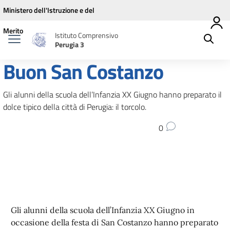
Vai ai contenuti
Vai al menu di navigazione
Vai al footer
Ministero dell'Istruzione e del
Merito
Istituto Comprensivo
Perugia 3
Buon San Costanzo
Gli alunni della scuola dell’Infanzia XX Giugno hanno preparato il
dolce tipico della città di Perugia: il torcolo.
0
Gli alunni della scuola dell’Infanzia XX Giugno in
occasione della festa di San Costanzo hanno preparato