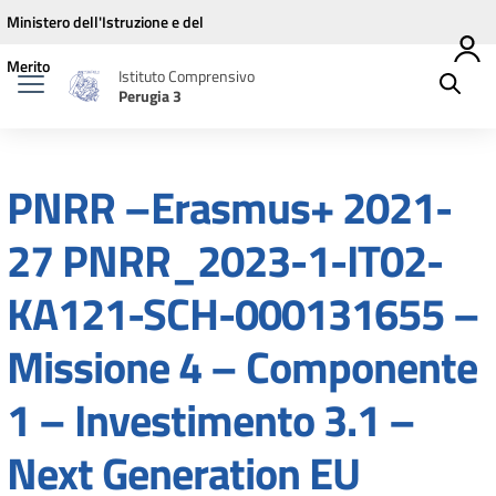
Vai ai contenuti
Vai al menu di navigazione
Vai al footer
Ministero dell'Istruzione e del
Merito
Istituto Comprensivo
Perugia 3
PNRR –Erasmus+ 2021-
27 PNRR_2023-1-IT02-
KA121-SCH-000131655 –
Missione 4 – Componente
1 – Investimento 3.1 –
Next Generation EU