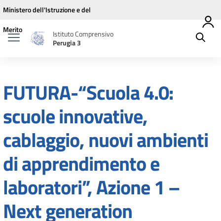
Vai ai contenuti
Vai al menu di navigazione
Vai al footer
Ministero dell'Istruzione e del
Merito
Istituto Comprensivo
Perugia 3
FUTURA-“Scuola 4.0:
scuole innovative,
cablaggio, nuovi ambienti
di apprendimento e
laboratori”, Azione 1 –
Next generation