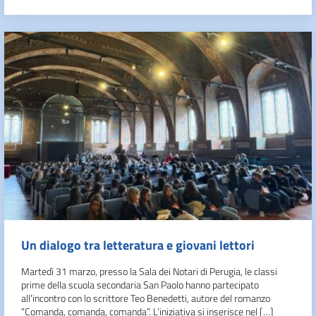
Un dialogo tra letteratura e giovani lettori
Martedì 31 marzo, presso la Sala dei Notari di Perugia, le classi
prime della scuola secondaria San Paolo hanno partecipato
all’incontro con lo scrittore Teo Benedetti, autore del romanzo
“Comanda, comanda, comanda”. L’iniziativa si inserisce nel […]