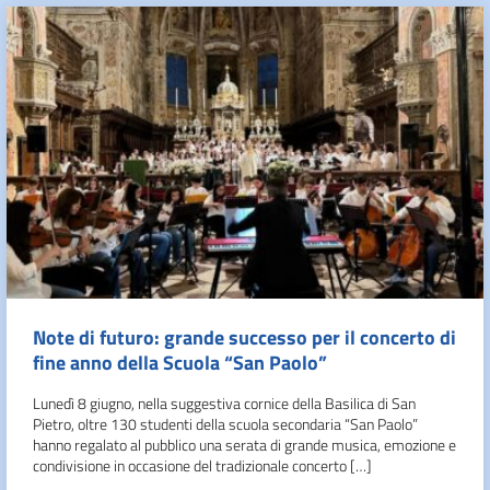
Note di futuro: grande successo per il concerto di
fine anno della Scuola “San Paolo”
Lunedì 8 giugno, nella suggestiva cornice della Basilica di San
Pietro, oltre 130 studenti della scuola secondaria “San Paolo”
hanno regalato al pubblico una serata di grande musica, emozione e
condivisione in occasione del tradizionale concerto […]