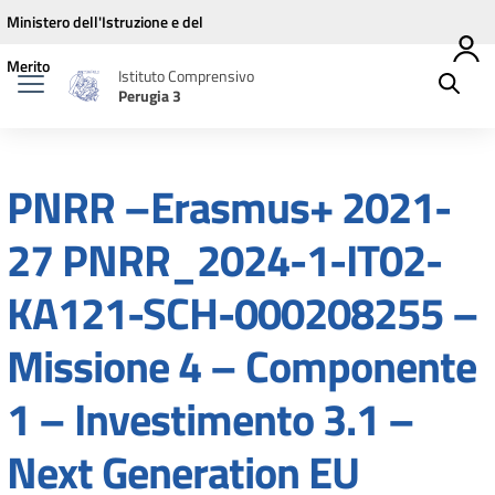
Vai ai contenuti
Vai al menu di navigazione
Vai al footer
Ministero dell'Istruzione e del
Merito
Istituto Comprensivo
Perugia 3
PNRR –Erasmus+ 2021-
27 PNRR_2024-1-IT02-
KA121-SCH-000208255 –
Missione 4 – Componente
1 – Investimento 3.1 –
Next Generation EU