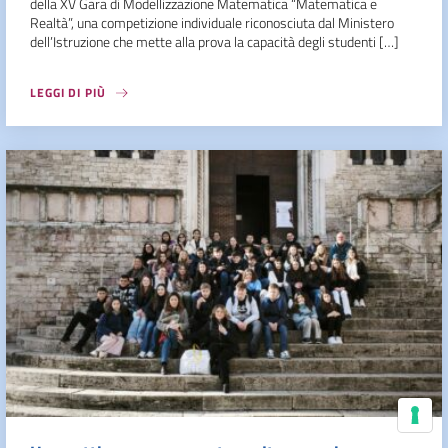
della XV Gara di Modellizzazione Matematica “Matematica e
Realtà”, una competizione individuale riconosciuta dal Ministero
dell’Istruzione che mette alla prova la capacità degli studenti […]
LEGGI DI PIÙ
Le