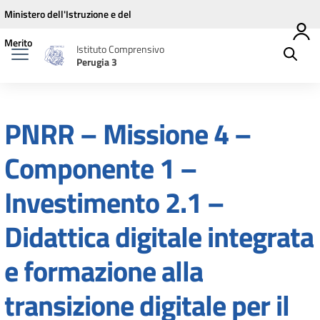
Vai ai contenuti
Vai al menu di navigazione
Vai al footer
Ministero dell'Istruzione e del
Merito
Istituto Comprensivo
Perugia 3
PNRR – Missione 4 –
Componente 1 –
Investimento 2.1 –
Didattica digitale integrata
e formazione alla
transizione digitale per il