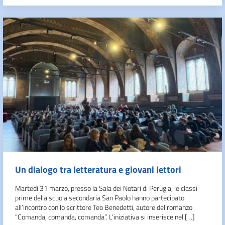
Un dialogo tra letteratura e giovani lettori
Martedì 31 marzo, presso la Sala dei Notari di Perugia, le classi
prime della scuola secondaria San Paolo hanno partecipato
all’incontro con lo scrittore Teo Benedetti, autore del romanzo
“Comanda, comanda, comanda”. L’iniziativa si inserisce nel […]