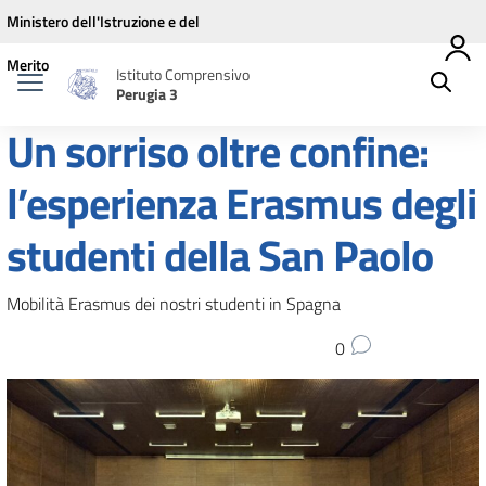
Vai ai contenuti
Vai al menu di navigazione
Vai al footer
Ministero dell'Istruzione e del
Merito
Istituto Comprensivo
Perugia 3
Un sorriso oltre confine:
l’esperienza Erasmus degli
studenti della San Paolo
Mobilità Erasmus dei nostri studenti in Spagna
0