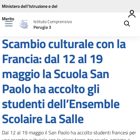
Vai ai contenuti
Vai al menu di navigazione
Vai al footer
Ministero dell'Istruzione e del
Merito
Istituto Comprensivo
Perugia 3
Scambio culturale con la
Francia: dal 12 al 19
maggio la Scuola San
Paolo ha accolto gli
studenti dell’Ensemble
Scolaire La Salle
Dal 12 al 19 maggio il San Paolo ha accolto studenti francesi per