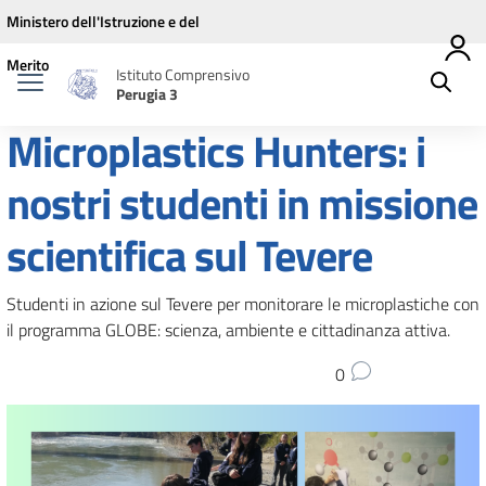
Vai ai contenuti
Vai al menu di navigazione
Vai al footer
Ministero dell'Istruzione e del
Merito
Istituto Comprensivo
Perugia 3
Microplastics Hunters: i
nostri studenti in missione
scientifica sul Tevere
Studenti in azione sul Tevere per monitorare le microplastiche con
il programma GLOBE: scienza, ambiente e cittadinanza attiva.
0