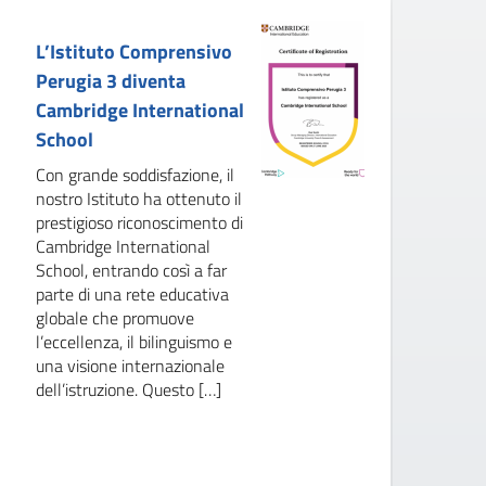
L’Istituto Comprensivo
M
Perugia 3 diventa
i
Cambridge International
de
School
d
Con grande soddisfazione, il
Al
nostro Istituto ha ottenuto il
sc
prestigioso riconoscimento di
os
Cambridge International
pr
School, entrando così a far
Al
parte di una rete educativa
Va
globale che promuove
tr
l’eccellenza, il bilinguismo e
de
una visione internazionale
de
dell’istruzione. Questo […]