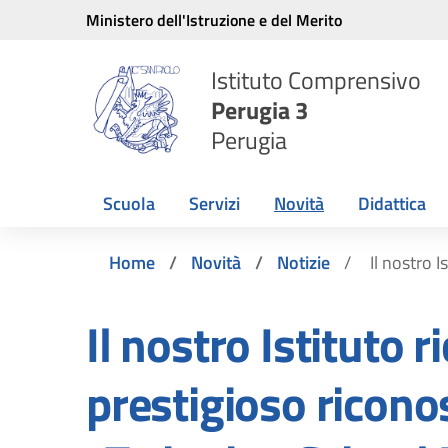
Vai ai contenuti
Vai al menu di navigazione
Vai al footer
Ministero dell'Istruzione e del Merito
Istituto Comprensivo
Perugia 3
Perugia
Scuola
Servizi
Novità
Didattica
Home
Novità
Notizie
Il nostro 
Il nostro Istituto ri
prestigioso ricon