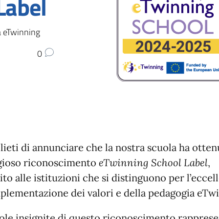
Label
ola eTwinning
0
lieti di annunciare che la nostra scuola ha ottenu
gioso riconoscimento
eTwinning School Label
,
ito alle istituzioni che si distinguono per l’eccel
mplementazione dei valori e della pedagogia eTw
ole insignite di questo riconoscimento rappres