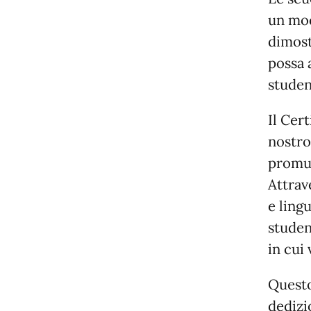
un mod
dimost
possa 
studen
Il Cer
nostro
promuo
Attrav
e ling
studen
in cui
Questo
dedizi