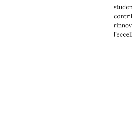
studen
contri
rinnov
l’ecce