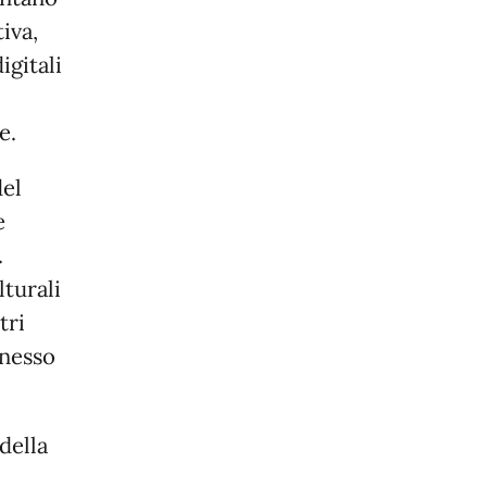
iva,
igitali
e.
del
e
.
lturali
tri
nnesso
della