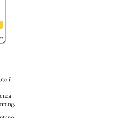
to il
lenza
inning.
entano