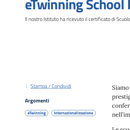
eTwinning School 
Il nostro Istituto ha ricevuto il certificato di Scu
Stampa / Condividi
Siamo 
presti
Argomenti
confer
eTwinning
Internazionalizzazione
nell’i
Le scu