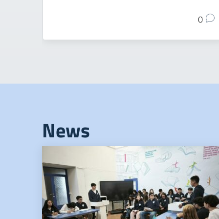
0
News