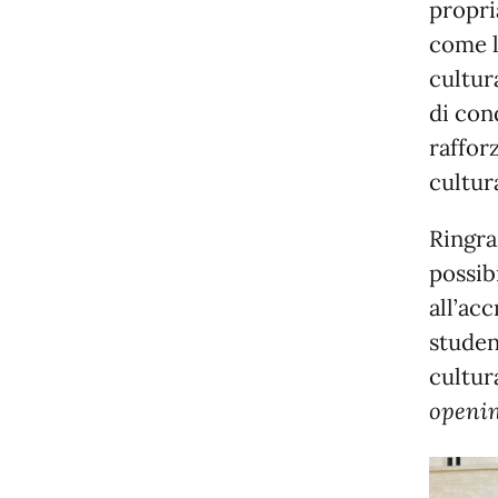
propri
come l
cultur
di con
raffor
cultura
Ringra
possib
all’ac
studen
cultur
openi