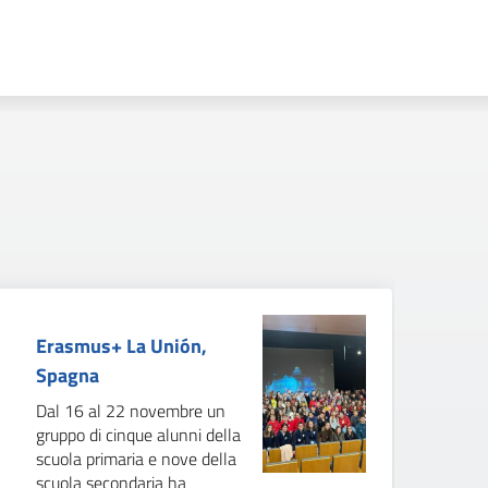
Erasmus+ La Unión,
Il
Spagna
E
Dal 16 al 22 novembre un
Di
gruppo di cinque alunni della
Sc
scuola primaria e nove della
Pa
scuola secondaria ha
do