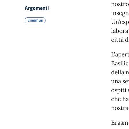
nostro
Argomenti
insegn
Erasmus
Un’esp
laborat
città 
L’aper
Basilic
della 
una set
ospiti
che ha 
nostra
Erasmu