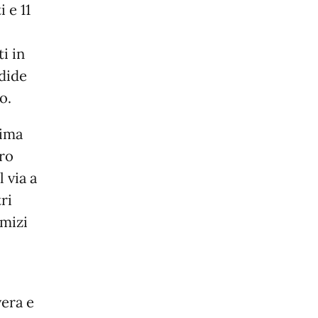
 e 11
i in
ndide
o.
sima
oro
 via a
ri
omizi
vera e