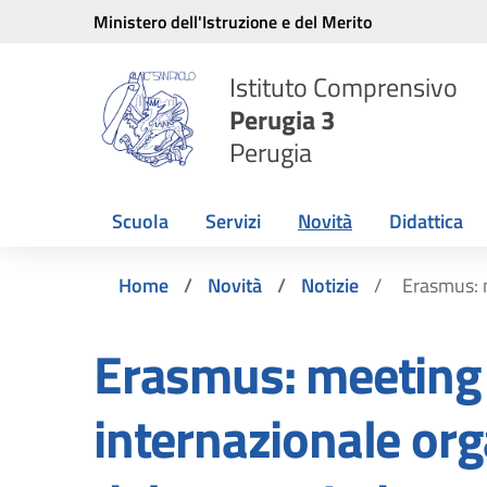
Vai ai contenuti
Vai al menu di navigazione
Vai al footer
Ministero dell'Istruzione e del Merito
Istituto Comprensivo
Perugia 3
Perugia
Scuola
Servizi
Novità
Didattica
Home
Novità
Notizie
Erasmus: m
Erasmus: meeting
internazionale or