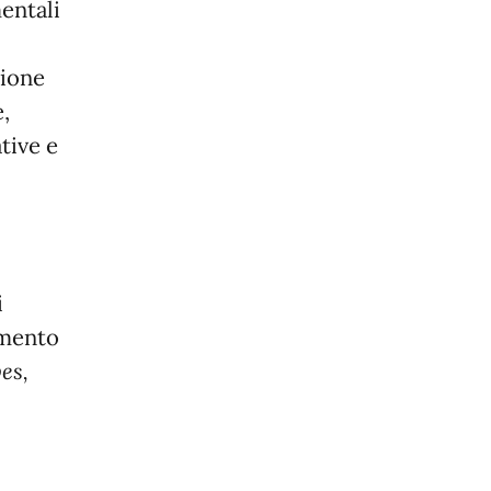
entali
sione
,
tive e
i
imento
es,