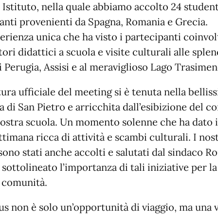
 Istituto, nella quale abbiamo accolto 24 studenti
anti provenienti da Spagna, Romania e Grecia.
erienza unica che ha visto i partecipanti coinvolt
ori didattici a scuola e visite culturali alle sple
di Perugia, Assisi e al meraviglioso Lago Trasimen
tura ufficiale del meeting si è tenuta nella bellis
a di San Pietro e arricchita dall’esibizione del c
nostra scuola. Un momento solenne che ha dato il
timana ricca di attività e scambi culturali. I nost
 sono stati anche accolti e salutati dal sindaco R
sottolineato l’importanza di tali iniziative per la
 comunità.
s non è solo un’opportunità di viaggio, ma una 