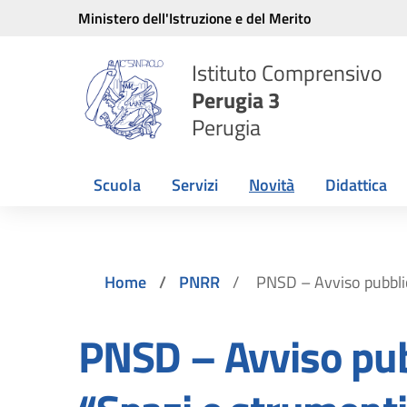
Vai ai contenuti
Vai al menu di navigazione
Vai al footer
Ministero dell'Istruzione e del Merito
Istituto Comprensivo
Perugia 3
Perugia
Scuola
Servizi
Novità
Didattica
Home
PNRR
PNSD – Avviso pubblic
PNSD – Avviso pub