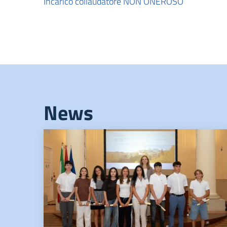
Incarico collaudatore NON ONEROSO
News