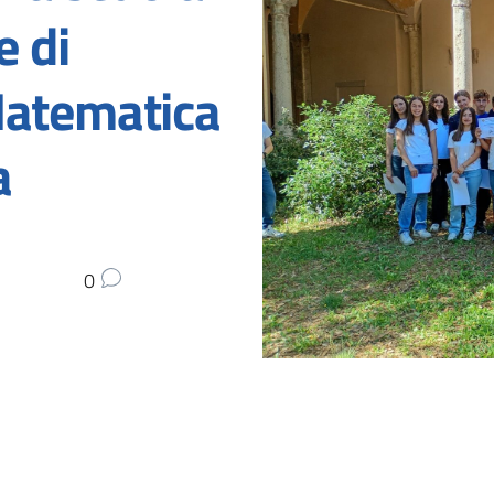
e di
Matematica
a
0