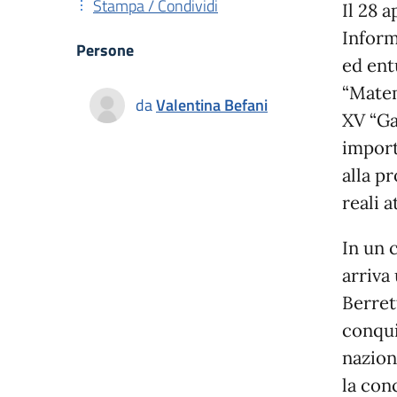
Stampa / Condividi
Il 28 
Inform
Persone
ed ent
“Matem
da
Valentina Befani
XV “Ga
import
alla p
reali 
In un 
arriva
Berrett
conqui
nazion
la con