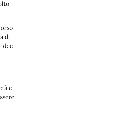
olto
corso
a di
 idee
età e
ssere