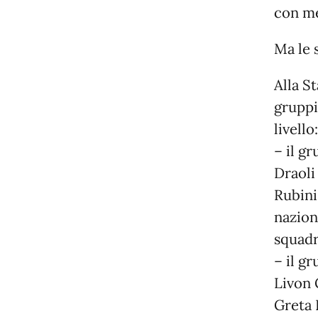
con me
Ma le 
Alla S
gruppi
livello:
– il g
Draoli
Rubini
nazion
squadr
– il g
Livon 
Greta 