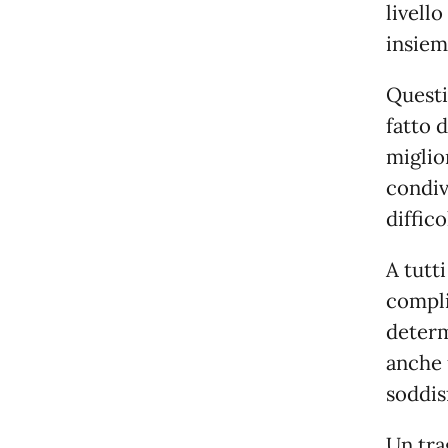
livell
insiem
Questi
fatto 
miglio
condiv
diffico
A tutti
compli
determ
anche 
soddis
Un tra