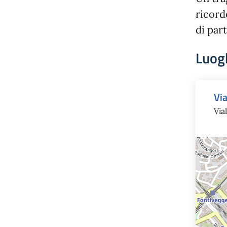
ricord
di par
Luog
Vi
Via