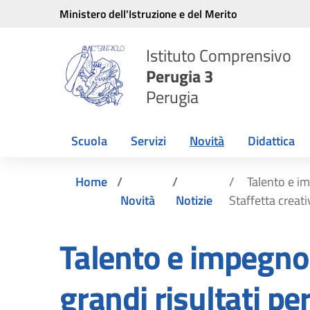
Vai ai contenuti
Vai al menu di navigazione
Vai al footer
Ministero dell'Istruzione e del Merito
Istituto Comprensivo
Perugia 3
Perugia
Scuola
Servizi
Novità
Didattica
Home
Talento e im
Novità
Notizie
Staffetta creati
Talento e impegno
grandi risultati pe