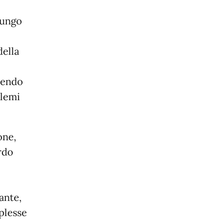
 lungo
della
ttendo
blemi
one,
rdo
ante,
plesse