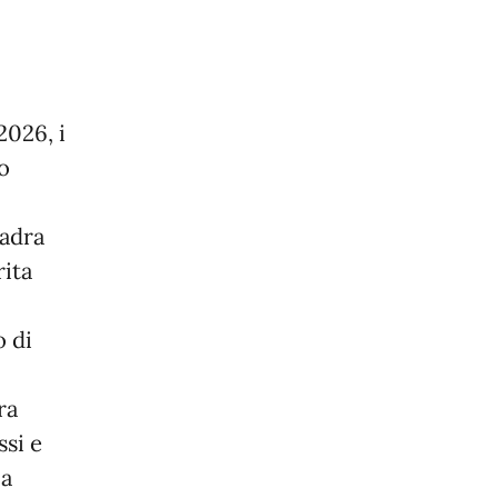
2026, i
o
uadra
rita
o di
ra
ssi e
 a