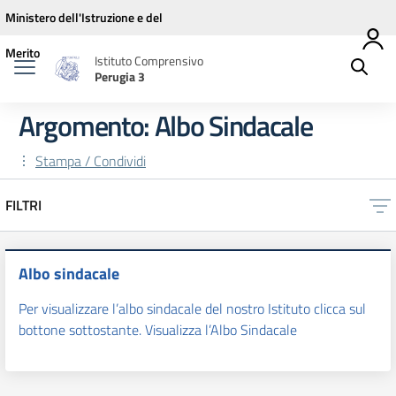
Vai ai contenuti
Vai al menu di navigazione
Vai al footer
Ministero dell'Istruzione e del
Merito
Istituto Comprensivo
Perugia 3
Argomento: Albo Sindacale
Stampa / Condividi
FILTRI
Albo sindacale
Per visualizzare l’albo sindacale del nostro Istituto clicca sul
bottone sottostante. Visualizza l’Albo Sindacale