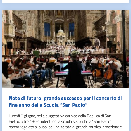
Note di futuro: grande successo per il concerto di
fine anno della Scuola “San Paolo”
Lunedì 8 giugno, nella suggestiva cornice della Basilica di San
Pietro, oltre 130 studenti della scuola secondaria “San Paolo”
hanno regalato al pubblico una serata di grande musica, emozione e