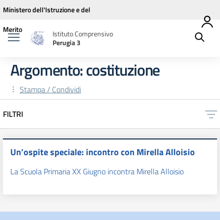
Vai ai contenuti
Vai al menu di navigazione
Vai al footer
Ministero dell'Istruzione e del
Merito
Istituto Comprensivo
Perugia 3
Argomento: costituzione
Stampa / Condividi
FILTRI
Un’ospite speciale: incontro con Mirella Alloisio
La Scuola Primaria XX Giugno incontra Mirella Alloisio