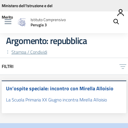
Vai ai contenuti
Vai al menu di navigazione
Vai al footer
Ministero dell'Istruzione e del
Merito
Istituto Comprensivo
Perugia 3
Argomento: repubblica
Stampa / Condividi
FILTRI
Un’ospite speciale: incontro con Mirella Alloisio
La Scuola Primaria XX Giugno incontra Mirella Alloisio