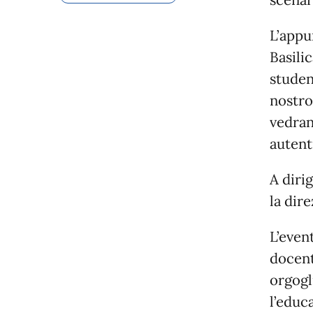
L’appu
Basili
studen
nostro
vedran
autent
A dirig
la dire
L’even
docent
orgogl
l’educ