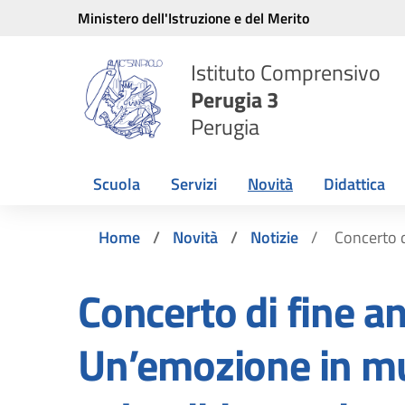
Vai ai contenuti
Vai al menu di navigazione
Vai al footer
Ministero dell'Istruzione e del Merito
Istituto Comprensivo
Perugia 3
Perugia
Scuola
Servizi
Novità
Didattica
Home
Novità
Notizie
Concerto d
Concerto di fine a
Un’emozione in mu