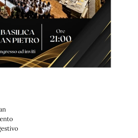
an
vento
gestivo