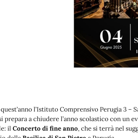
quest’anno l’Istituto Comprensivo Perugia 3 – S
si prepara a chiudere l’anno scolastico con un e
e: il
Concerto di fine anno
, che si terrà nel sug
io della
Basilica di San Pietro
a Perugia.