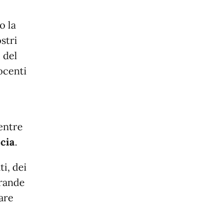
o la
stri
 del
docenti
entre
ccia
.
ti, dei
grande
are