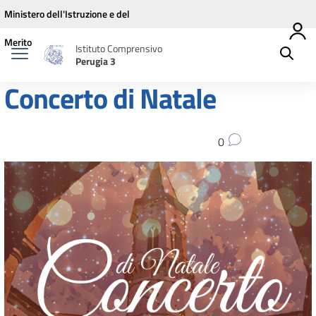
Vai ai contenuti
Vai al menu di navigazione
Vai al footer
Ministero dell'Istruzione e del
Merito
Istituto Comprensivo
Perugia 3
Concerto di Natale
0