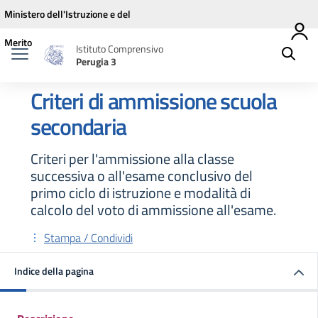
Vai ai contenuti
Vai al menu di navigazione
Vai al footer
Ministero dell'Istruzione e del
Merito
Istituto Comprensivo
Perugia 3
Criteri di ammissione scuola
secondaria
Criteri per l'ammissione alla classe
successiva o all'esame conclusivo del
primo ciclo di istruzione e modalità di
calcolo del voto di ammissione all'esame.
Stampa / Condividi
Indice della pagina