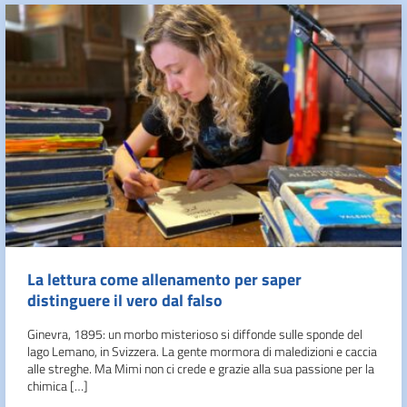
La lettura come allenamento per saper
distinguere il vero dal falso
Ginevra, 1895: un morbo misterioso si diffonde sulle sponde del
lago Lemano, in Svizzera. La gente mormora di maledizioni e caccia
alle streghe. Ma Mimi non ci crede e grazie alla sua passione per la
chimica […]