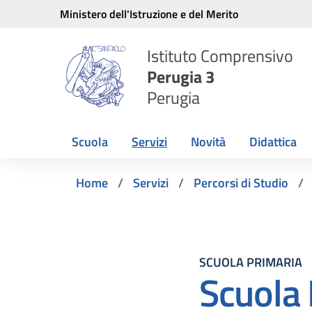
Vai ai contenuti
Vai al menu di navigazione
Vai al footer
Ministero dell'Istruzione e del Merito
Istituto Comprensivo
Perugia 3
Perugia
Scuola
Servizi
Novità
Didattica
Home
Servizi
Percorsi di Studio
SCUOLA PRIMARIA
Scuola 