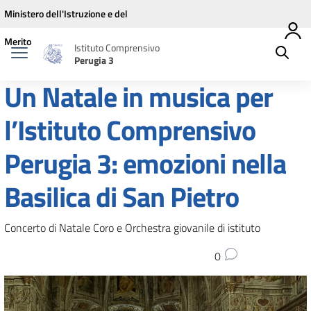
Vai ai contenuti
Vai al menu di navigazione
Vai al footer
Ministero dell'Istruzione e del
Merito
Istituto Comprensivo
Perugia 3
Un Natale in musica per
l’Istituto Comprensivo
Perugia 3: emozioni nella
Basilica di San Pietro
Concerto di Natale Coro e Orchestra giovanile di istituto
0