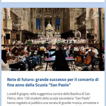
Note di futuro: grande successo per il concerto di
fine anno della Scuola “San Paolo”
Lunedì 8 giugno, nella suggestiva cornice della Basilica di San
Pietro, oltre 130 studenti della scuola secondaria “San Paolo”
hanno regalato al pubblico una serata di grande musica, emozione e