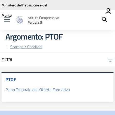
Vai ai contenuti
Vai al menu di navigazione
Vai al footer
Ministero dell'Istruzione e del
Merito
Istituto Comprensivo
Perugia 3
Argomento: PTOF
Stampa / Condividi
FILTRI
PTOF
Piano Triennale dell’Offerta Formativa