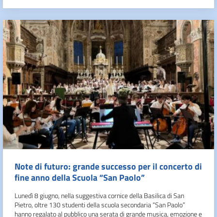
Note di futuro: grande successo per il concerto di
fine anno della Scuola “San Paolo”
Lunedì 8 giugno, nella suggestiva cornice della Basilica di San
Pietro, oltre 130 studenti della scuola secondaria “San Paolo”
hanno regalato al pubblico una serata di grande musica, emozione e