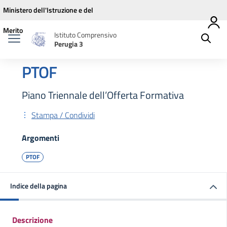
Vai ai contenuti
Vai al menu di navigazione
Vai al footer
Ministero dell'Istruzione e del
Merito
Istituto Comprensivo
Perugia 3
PTOF
Piano Triennale dell’Offerta Formativa
Stampa / Condividi
Argomenti
PTOF
Indice della pagina
Descrizione