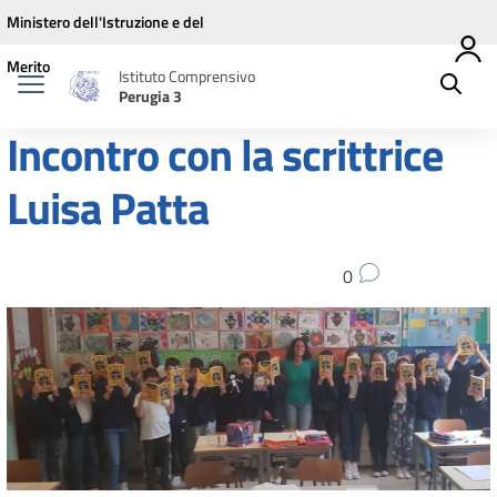
Vai ai contenuti
Vai al menu di navigazione
Vai al footer
Ministero dell'Istruzione e del
Merito
Istituto Comprensivo
Perugia 3
Incontro con la scrittrice
Luisa Patta
0