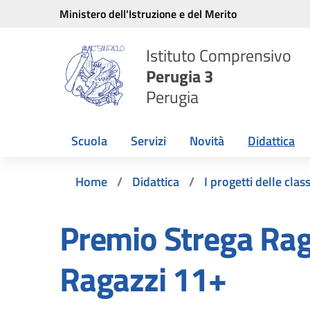
Vai ai contenuti
Vai al menu di navigazione
Vai al footer
Ministero dell'Istruzione e del Merito
Istituto Comprensivo
Perugia 3
Perugia
Scuola
Servizi
Novità
Didattica
Home
Didattica
I progetti delle class
Premio Strega Rag
Ragazzi 11+