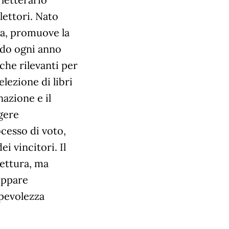
 lettori. Nato
a, promuove la
ando ogni anno
che rilevanti per
lezione di libri
nazione e il
lgere
cesso di voto,
ei vincitori. Il
ettura, ma
uppare
pevolezza