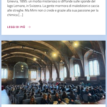
Ginevra, 1895: un morbo misterioso si diffonde sulle sponde del
lago Lemano, in Svizzera. La gente mormora di maledizioni e caccia
alle streghe. Ma Mimi non ci crede e grazie alla sua passione per la
chimica […]
LEGGI DI PIÙ