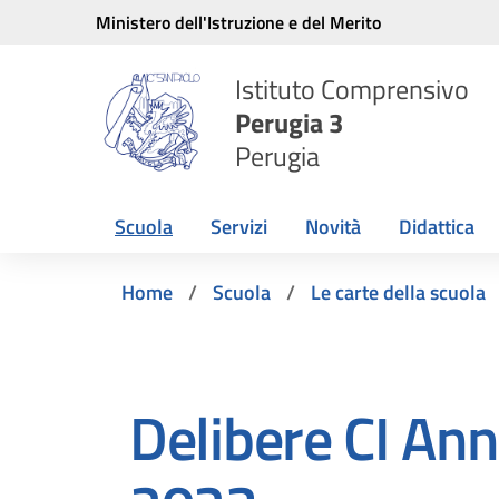
Vai ai contenuti
Vai al menu di navigazione
Vai al footer
Ministero dell'Istruzione e del Merito
Istituto Comprensivo
Perugia 3
Perugia
Scuola
Servizi
Novità
Didattica
Home
Scuola
Le carte della scuola
Delibere CI An