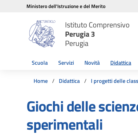
Vai ai contenuti
Vai al menu di navigazione
Vai al footer
Ministero dell'Istruzione e del Merito
Istituto Comprensivo
Perugia 3
Perugia
Scuola
Servizi
Novità
Didattica
Home
Didattica
I progetti delle class
Giochi delle scienz
sperimentali