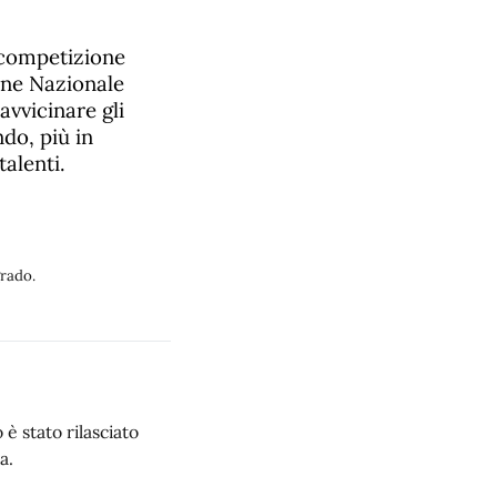
 competizione
one Nazionale
avvicinare gli
ndo, più in
talenti.
grado.
è stato rilasciato
a.