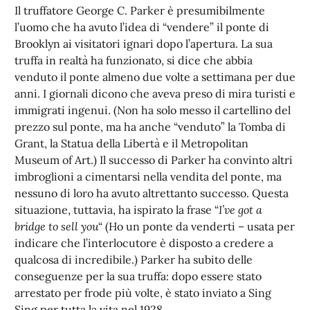
Il truffatore George C. Parker è presumibilmente
l’uomo che ha avuto l’idea di “vendere” il ponte di
Brooklyn ai visitatori ignari dopo l’apertura. La sua
truffa in realtà ha funzionato, si dice che abbia
venduto il ponte almeno due volte a settimana per due
anni. I giornali dicono che aveva preso di mira turisti e
immigrati ingenui. (Non ha solo messo il cartellino del
prezzo sul ponte, ma ha anche “venduto” la Tomba di
Grant, la Statua della Libertà e il Metropolitan
Museum of Art.) Il successo di Parker ha convinto altri
imbroglioni a cimentarsi nella vendita del ponte, ma
nessuno di loro ha avuto altrettanto successo. Questa
situazione, tuttavia, ha ispirato la frase “
I’ve got a
bridge to sell you
“ (Ho un ponte da venderti – usata per
indicare che l’interlocutore è disposto a credere a
qualcosa di incredibile.) Parker ha subito delle
conseguenze per la sua truffa: dopo essere stato
arrestato per frode più volte, è stato inviato a Sing
Sing per tutta la vita nel 1928.