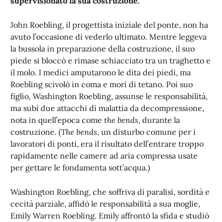
supervisionato la sua costruzione.
John Roebling, il progettista iniziale del ponte, non ha
avuto l’occasione di vederlo ultimato. Mentre leggeva
la bussola in preparazione della costruzione, il suo
piede si bloccò e rimase schiacciato tra un traghetto e
il molo. I medici amputarono le dita dei piedi, ma
Roebling scivolò in coma e morì di tetano. Poi suo
figlio, Washington Roebling, assunse le responsabilità,
ma subì due attacchi di malattia da decompressione,
nota in quell’epoca come
the bends
, durante la
costruzione. (
The bends
, un disturbo comune per i
lavoratori di ponti, era il risultato dell’entrare troppo
rapidamente nelle camere ad aria compressa usate
per gettare le fondamenta sott’acqua.)
Washington Roebling, che soffriva di paralisi, sordità e
cecità parziale, affidò le responsabilità a sua moglie,
Emily Warren Roebling. Emily affrontò la sfida e studiò