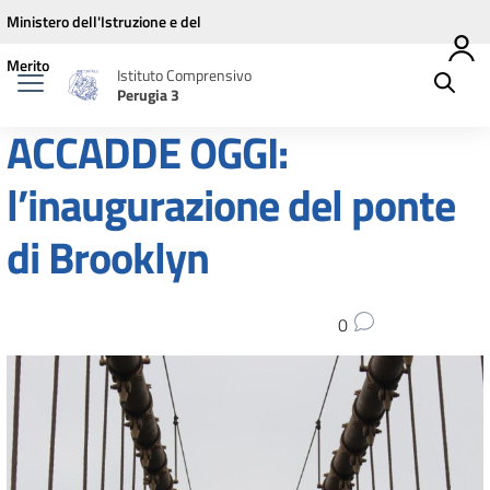
Vai ai contenuti
Vai al menu di navigazione
Vai al footer
Ministero dell'Istruzione e del
Merito
Istituto Comprensivo
Perugia 3
ACCADDE OGGI:
l’inaugurazione del ponte
di Brooklyn
0