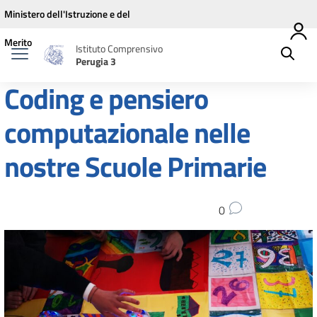
Vai ai contenuti
Vai al menu di navigazione
Vai al footer
Ministero dell'Istruzione e del
Merito
Istituto Comprensivo
Perugia 3
Coding e pensiero
computazionale nelle
nostre Scuole Primarie
0